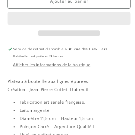
de
de
Ajouter au panier
Plateau
Plateau
à
à
bouteille
bouteille
HÉLIOS
HÉLIOS
Service de retrait disponible à
30 Rue des Gravilliers
Habituellement prête en 24 heures
Afficher les informations de la boutique
Plateau à bouteille aux lignes épurées.
Création : Jean-Pierre Cottet-Dubreuil.
Fabrication artisanale française.
Laiton argenté.
Diamètre 11,5 cm - Hauteur 1,5 cm.
Poinçon Carré - Argenture Qualité I.
Livré en coffret cadeau.