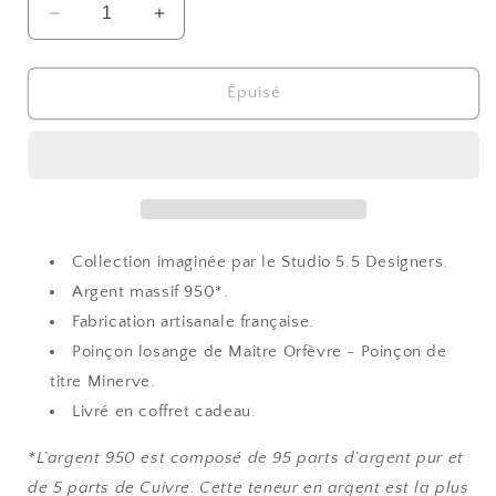
Réduire
Augmenter
la
la
quantité
quantité
de
de
Épuisé
Double
Double
cuillère
cuillère
BIENVENUE
BIENVENUE
5.5
5.5
Designers
Designers
-
-
argent
argent
Collection imaginée par le Studio 5.5 Designers.
massif
massif
Argent massif 950*.
Fabrication artisanale française.
Poinçon losange de Maître Orfèvre - Poinçon de
titre Minerve.
Livré en coffret cadeau.
*L’argent 950 est composé de 95 parts d’argent pur et
de 5 parts de Cuivre. Cette teneur en argent est la plus