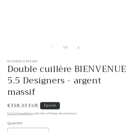
Ouvrir
O
le
l
média
de
1
/
3
1
dans
une
RICHARD ORFÈVRE
Double cuillère BIENVENUE
fenêtre
f
modale
5.5 Designers - argent
massif
Prix
€358,33 EUR
Épuisé
habituel
Frais d'expédition
calculés à l'étape de paiement.
Quantité