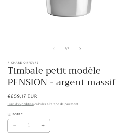
Ouvrir
O
le
l
média
de
1
/
3
1
dans
une
RICHARD ORFÈVRE
Timbale petit modèle
fenêtre
f
modale
PENSION - argent massif
Prix
€659,17 EUR
habituel
Frais d'expédition
calculés à l'étape de paiement.
Quantité
Réduire
Augmenter