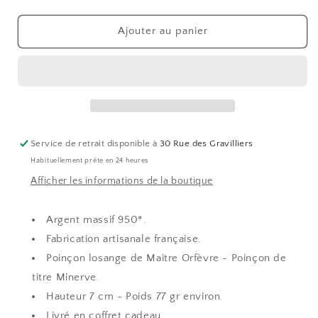
la
la
quantité
quantité
de
de
Ajouter au panier
Timbale
Timbale
petit
petit
modèle
modèle
PENSION
PENSION
-
-
argent
argent
massif
massif
Service de retrait disponible à
30 Rue des Gravilliers
Habituellement prête en 24 heures
Afficher les informations de la boutique
Argent massif 950*.
Fabrication artisanale française.
Poinçon losange de Maître Orfèvre - Poinçon de
titre Minerve.
Hauteur 7 cm - Poids 77 gr environ.
Livré en coffret cadeau.