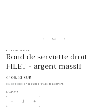
Ouvrir
O
le
l
média
de
1
/
3
1
dans
une
RICHARD ORFÈVRE
Rond de serviette droit
fenêtre
f
modale
FILET - argent massif
Prix
€408,33 EUR
habituel
Frais d'expédition
calculés à l'étape de paiement.
Quantité
Réduire
Augmenter