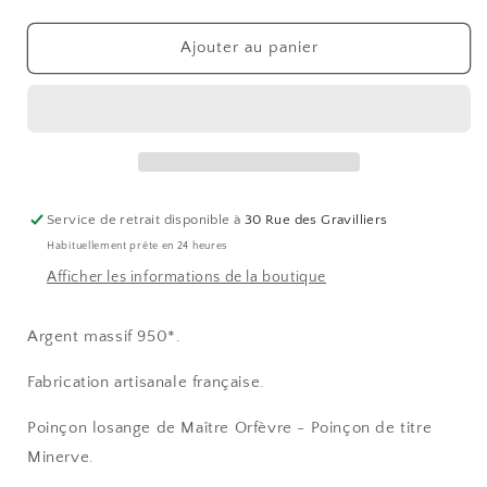
la
la
quantité
quantité
de
de
Ajouter au panier
Rond
Rond
de
de
serviette
serviette
droit
droit
FILET
FILET
-
-
argent
argent
Service de retrait disponible à
30 Rue des Gravilliers
massif
massif
Habituellement prête en 24 heures
Afficher les informations de la boutique
Argent massif 950*.
Fabrication artisanale française.
Poinçon losange de Maître Orfèvre - Poinçon de titre
Minerve.