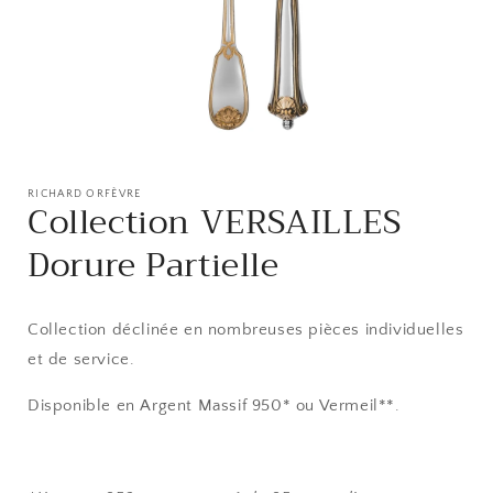
Ouvrir
le
média
RICHARD ORFÈVRE
Collection VERSAILLES
1
dans
une
Dorure Partielle
fenêtre
modale
Collection déclinée en nombreuses pièces individuelles
et de service.
Disponible en Argent Massif 950* ou Vermeil**.