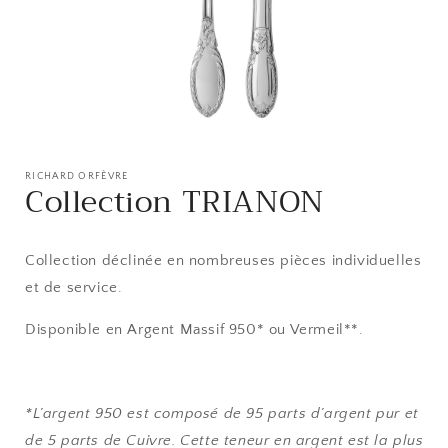
Ouvrir
le
média
RICHARD ORFÈVRE
Collection TRIANON
1
dans
une
fenêtre
modale
Collection déclinée en nombreuses pièces individuelles
et de service.
Disponible en Argent Massif 950* ou Vermeil**.
*L’argent 950 est composé de 95 parts d’argent pur et
de 5 parts de Cuivre. Cette teneur en argent est la plus